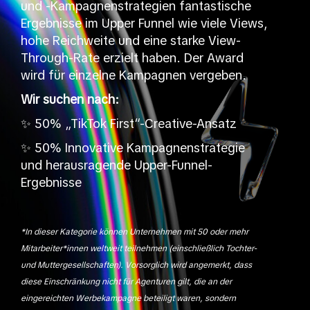
und -Kampagnenstrategien fantastische
Ergebnisse im Upper Funnel wie viele Views,
hohe Reichweite und eine starke View-
Through-Rate erzielt haben. Der Award
wird für einzelne Kampagnen vergeben.
Wir suchen nach:
✨ 50% „TikTok First“-Creative-Ansatz
✨ 50% Innovative Kampagnenstrategie
und herausragende Upper-Funnel-
Ergebnisse
*
In dieser Kategorie können Unternehmen mit 50 oder mehr
Mitarbeiter*innen weltweit teilnehmen (einschließlich Tochter-
und Muttergesellschaften). Vorsorglich wird angemerkt, dass
diese Einschränkung nicht für Agenturen gilt, die an der
eingereichten Werbekampagne beteiligt waren, sondern