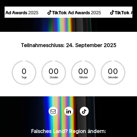
Teilnahmeschluss: 24. September 2025
0
0
0
0
0
0
0
Tage
Stunden
Minuten
Sekunden
Falsches Land? Region ändern: